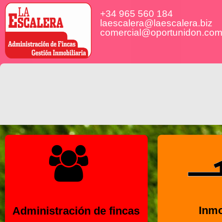
+34 965 560 184
laescalera@laescalera.biz
comercial@oportunidon.co
Inmo
Administración de fincas